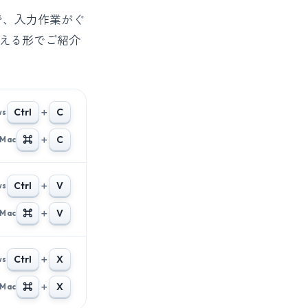
で、入力作業がぐ
使える形でご紹介
Ctrl
＋
C
ws
⌘
＋
C
Mac
Ctrl
＋
V
ws
⌘
＋
V
Mac
Ctrl
＋
X
ws
⌘
＋
X
Mac