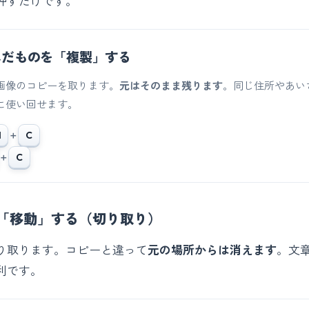
押すだけです。
んだものを「複製」する
画像のコピーを取ります。
元はそのまま残ります
。同じ住所やあい
に使い回せます。
l
＋
C
＋
C
「移動」する（切り取り）
り取ります。コピーと違って
元の場所からは消えます
。文
利です。