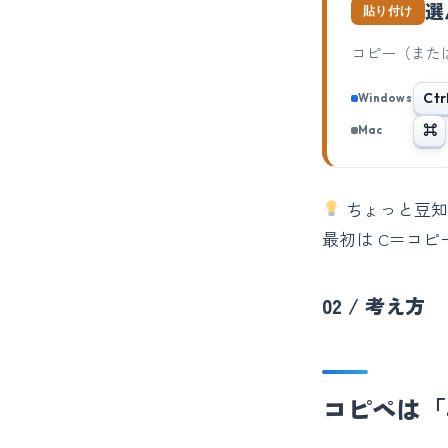
選
貼り付け
コピー（また
Ctr
Windows
⌘
Mac
ちょっと豆知
最初は C＝コ
02 / 考え方
コピペは「